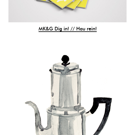
MK&G Dig in! // Hau rein!