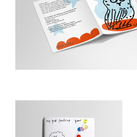
MK&G Tour für Kleine mit Großen // Tour for little
company