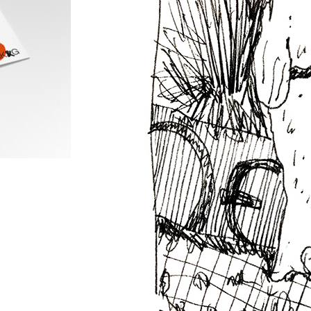
 ones with
Phone dra